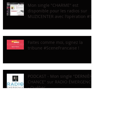
Mon single "CHARME" est
disponible pour les radios sur
MUZICENTER avec l'opération #Sc
Faites comme moi, signez la
tribune #SceneFrancaise !
PODCAST - Mon single "DERNIÈRE
CHANCE" sur RADIO ÉMERGENCE
- Québec
En studio avec Dominique de
Witte : "FAUVE" #1