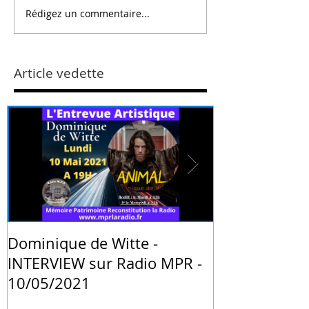
Rédigez un commentaire...
Article vedette
Dominique de Witte -
PRESSE - "La 
INTERVIEW sur Radio MPR -
animale de 
10/05/2021
Witte" - Blog
Institute de 