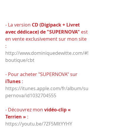
- La version 
CD (Digipack + Livret 
avec dédicace) de "SUPERNOVA"
 est 
en vente exclusivement sur mon site 
:
http://www.dominiquedewitte.com/#!
boutique/cbt
- Pour acheter "SUPERNOVA" sur 
iTunes
 :
https://itunes.apple.com/fr/album/su
pernova/id1032704555
- Découvrez mon 
vidéo-clip « 
Terrien »
 :
https://youtu.be/7ZF5MltYYHY