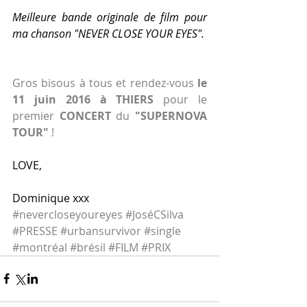
Meilleure bande originale de film pour 
ma chanson "NEVER CLOSE YOUR EYES".
Gros bisous à tous et rendez-vous
 le 
11 juin 2016 à THIERS
 pour le 
premier 
CONCERT 
du 
"SUPERNOVA 
TOUR"
 !
LOVE,
Dominique xxx
#nevercloseyoureyes
#JoséCSilva
#PRESSE
#urbansurvivor
#single
#montréal
#brésil
#FILM
#PRIX