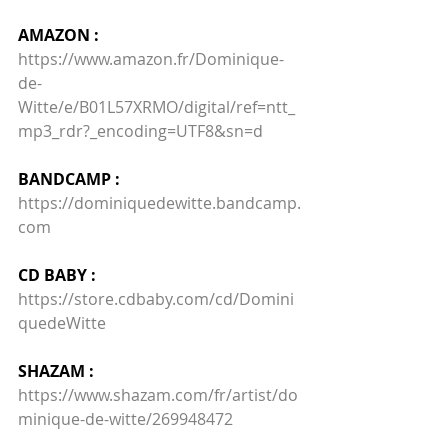
AMAZON :
https://www.amazon.fr/Dominique-
de-
Witte/e/B01L57XRMO/digital/ref=ntt_
mp3_rdr?_encoding=UTF8&sn=d
BANDCAMP :
https://dominiquedewitte.bandcamp.
com
CD BABY :
https://store.cdbaby.com/cd/Domini
quedeWitte
SHAZAM : 
https://www.shazam.com/fr/artist/do
minique-de-witte/269948472