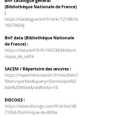
BnF catalogue général 
(Bibliothèque Nationale de France) 
:
https://catalogue.bnf.fr/ark:/12148/cb
16573834j
BnF data (Bibliothèque Nationale 
de France) :
https://data.bnf.fr/fr/16573834/domi
nique_de_witte
SACEM / Répertoire des œuvres :
https://repertoire.sacem.fr/resultats?
filters=parties&query=Dominique%2
0de%20Witte&nbWorks=10
DISCOGS :
https://www.discogs.com/fr/artist/48
71924-Dominique-de-Witte