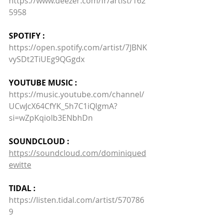
https://www.deezer.com/fr/artist/162
5958
SPOTIFY :
https://open.spotify.com/artist/7JBNK
vySDt2TiUEg9QGgdx
YOUTUBE MUSIC :
https://music.youtube.com/channel/
UCwJcX64CfYK_5h7C1iQlgmA?
si=wZpKqiolb3ENbhDn
SOUNDCLOUD :
https://soundcloud.com/dominiqued
ewitte
TIDAL :
https://listen.tidal.com/artist/570786
9