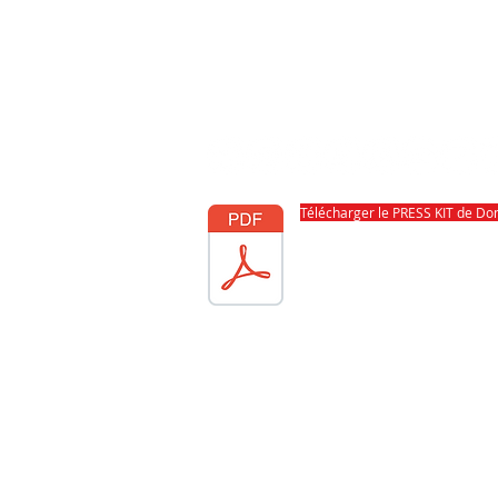
Télécharger le PRESS KIT de Do
(Incluant des articles du Journa
Stéphane Larue, Le Suricate Mag
Mis à jour le 19/06/2022.
EN BREF :
Dominique de Witte est un auteur, comp
son diplômé du Trebas Institute de Mo
diplômé de l'Université Bordeaux IV Mo