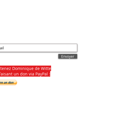
onnement à la NEWSLETTER :
Envoyer
utenez
Dominique de Witte
faisant un don via PayPal :
ucteur et éditeur musical. Ingénieur du
ellence. Juriste en droit des affaires