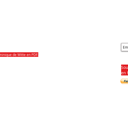
Ab
minique de Witte en PDF.
l Sud Ouest, La Voix du Nord, France Bleu,
So
azine, Tribu Move, Le Monde des Ados, Aficia, etc...
en 
ositeur, interprète né à Carcassonne en France. Il est aussi prod
ntréal (Canada) avec mention Magna Cum Laude et Certificat d'Exc
ntesquieu (France).