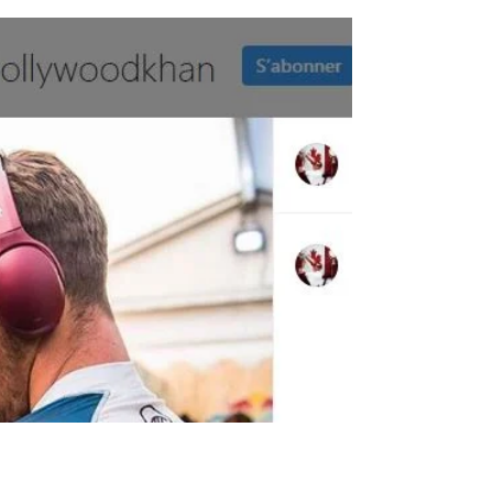
07/10/2019
Bonjour à tous ! Le blog de Pierre-Jean Lejoly
"THE WORLD OF MUSIC" parle de mon nouvel
album "ANIMAL" et du vidéoclip qui
l'accompagne....