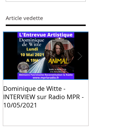
Article vedette
Dominique de Witte -
PRESSE - "La 
INTERVIEW sur Radio MPR -
animale de 
10/05/2021
Witte" - Blog
Institute de 