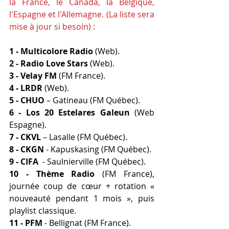
la France, le Canada, la Belgique, 
l'Espagne et l'Allemagne. (La liste sera 
mise à jour si besoin) :
1 - Multicolore Radio
 (Web).
2 - Radio Love Stars
 (Web).
3 - Velay FM
 (FM France).
4 - LRDR
 (Web).
5 - CHUO
 – Gatineau (FM Québec).
6 - Los 20 Estelares Galeun
 (Web 
Espagne).
7 - CKVL
 – Lasalle (FM Québec).
8 - CKGN
 - Kapuskasing (FM Québec).
9 - CIFA
  - Saulnierville (FM Québec).
10 - Thème Radio
 (FM France), 
journée coup de cœur + rotation « 
nouveauté pendant 1 mois », puis 
playlist classique.
11 - PFM
 - Bellignat (FM France).