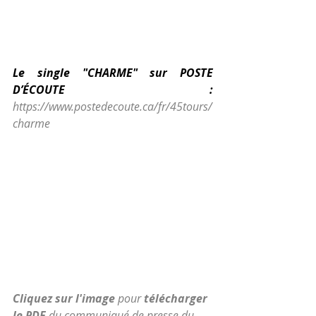
Le single "CHARME" sur POSTE 
D’ÉCOUTE : 
https://www.postedecoute.ca/fr/45tours/
charme
Cliquez sur l'image
 pour 
télécharger 
le PDF
 du communiqué de presse du 