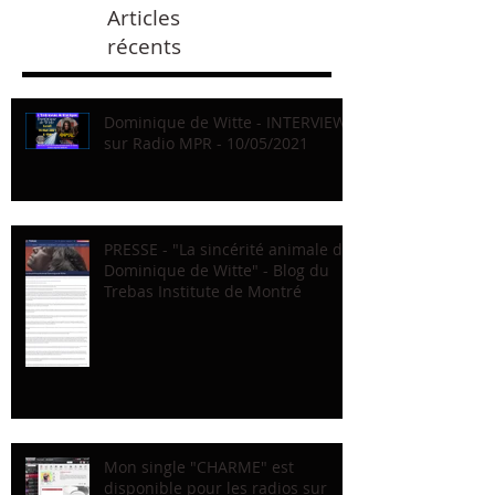
Articles
récents
Dominique de Witte - INTERVIEW
sur Radio MPR - 10/05/2021
PRESSE - "La sincérité animale de
Dominique de Witte" - Blog du
Trebas Institute de Montré
Mon single "CHARME" est
disponible pour les radios sur