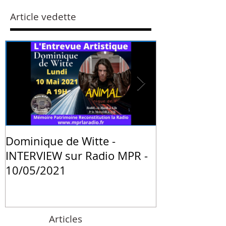
Article vedette
Dominique de Witte -
PRESSE - "La 
INTERVIEW sur Radio MPR -
animale de 
10/05/2021
Witte" - Blog
Institute de 
Articles