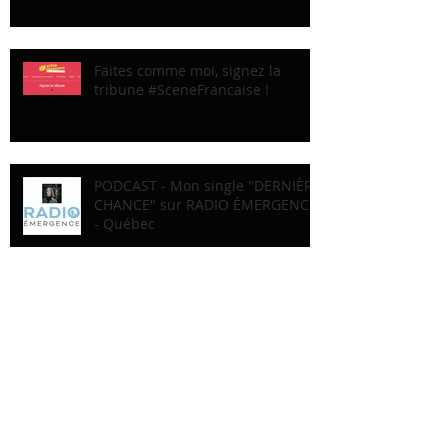
Faites comme moi, signez la
tribune #SceneFrancaise !
PODCAST - Mon single "DERNIÈRE
CHANCE" sur RADIO ÉMERGENCE
- Québec
En studio avec Dominique de
Witte : "FAUVE" #1
Recherche par Tags