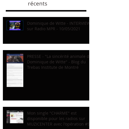
récents
Dominique de Witte - INTERVIEW
sur Radio MPR - 10/05/2021
PRESSE - "La sincérité animale de
Dominique de Witte" - Blog du
Trebas Institute de Montré
Mon single "CHARME" est
disponible pour les radios sur
MUZICENTER avec l'opération #Sc