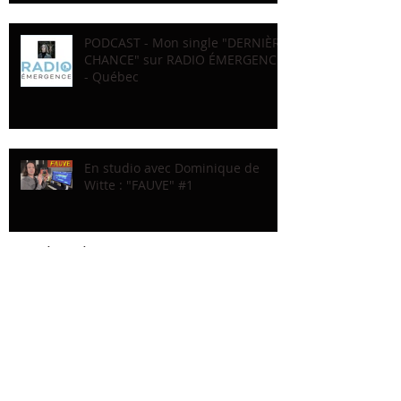
PODCAST - Mon single "DERNIÈRE
CHANCE" sur RADIO ÉMERGENCE
- Québec
En studio avec Dominique de
Witte : "FAUVE" #1
Recherche par Tags
LIGNE DROITE
MAUD KOFFLER
PARIS
PAS WOKE
RADIO COURTOISIE
SINGLE
WOKISME
Réseaux
sociaux