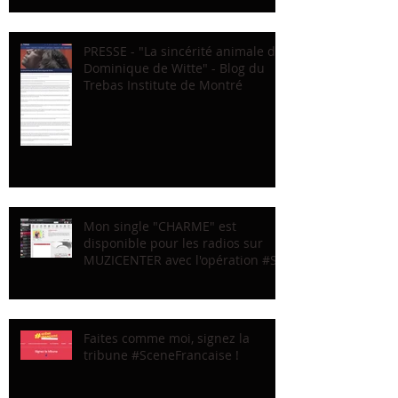
PRESSE - "La sincérité animale de
Dominique de Witte" - Blog du
Trebas Institute de Montré
Mon single "CHARME" est
disponible pour les radios sur
MUZICENTER avec l'opération #Sc
Faites comme moi, signez la
tribune #SceneFrancaise !