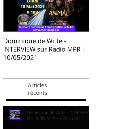
Dominique de Witte -
PRESSE - "La 
INTERVIEW sur Radio MPR -
animale de 
10/05/2021
Witte" - Blog
Institute de 
Articles
récents
Dominique de Witte - INTERVIEW
sur Radio MPR - 10/05/2021