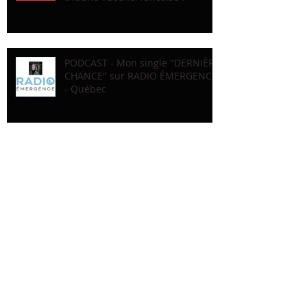
PODCAST - Mon single "DERNIÈRE
CHANCE" sur RADIO ÉMERGENCE
- Québec
En studio avec Dominique de
Witte : "FAUVE" #1
Recherche par Tags
LIGNE DROITE
MAUD KOFFLER
PARIS
PAS WOKE
RADIO COURTOISIE
SINGLE
WOKISME
Réseaux