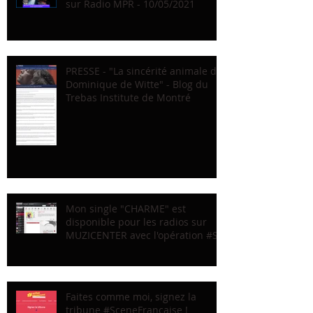
sur Radio MPR - 10/05/2021
PRESSE - "La sincérité animale de
Dominique de Witte" - Blog du
Trebas Institute de Montré
Mon single "CHARME" est
disponible pour les radios sur
MUZICENTER avec l'opération #Sc
Faites comme moi, signez la
tribune #SceneFrancaise !