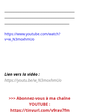
________________________________________
________________________________________
_____________________________________
https://www.youtube.com/watch?
v=w_N3moxhmUo
Lien vers la vidéo : 
https://youtu.be/w_N3moxhmUo
>>> Abonnez-vous à ma chaîne 
YOUTUBE :
https://tinyurl.com/y9ray7fm