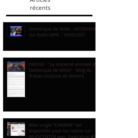
récents
Dominique de Witte - INTERVIEW
sur Radio MPR - 10/05/2021
PRESSE - "La sincérité animale de
Dominique de Witte" - Blog du
Trebas Institute de Montré
Mon single "CHARME" est
disponible pour les radios sur
MUZICENTER avec l'opération #Sc