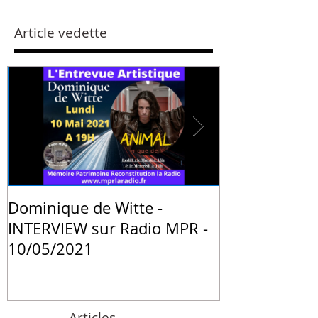
Article vedette
Dominique de Witte -
PRESSE - "La 
INTERVIEW sur Radio MPR -
animale de 
10/05/2021
Witte" - Blog
Institute de 
Articles