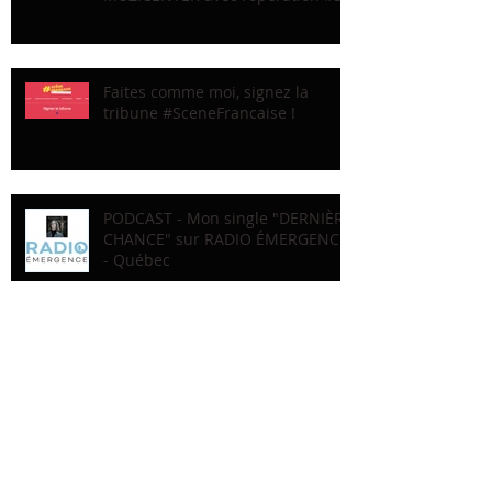
Faites comme moi, signez la
tribune #SceneFrancaise !
PODCAST - Mon single "DERNIÈRE
CHANCE" sur RADIO ÉMERGENCE
- Québec
En studio avec Dominique de
Witte : "FAUVE" #1
Recherche par Tags