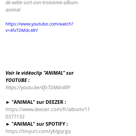
de-witte-sort-son-troisieme-album-
animal
https://www.youtube.com/watch?
v=4fxTDMdc4RY
Voir le vidéoclip "ANIMAL" sur 
YOUTUBE :
https://youtu.be/4fxTDMdc4RY
► "ANIMAL" sur DEEZER :
https://www.deezer.com/fr/album/11
0377132
► "ANIMAL" sur SPOTIFY :
https://tinyurl.com/yblgqrgq