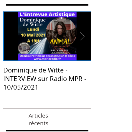
Dominique de Witte -
PRESSE - "La 
INTERVIEW sur Radio MPR -
animale de 
10/05/2021
Witte" - Blog
Institute de 
Articles
récents