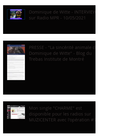
Dominique de Witte - INTERVIEW
sur Radio MPR - 10/05/2021
PRESSE - "La sincérité animale de
Dominique de Witte" - Blog du
Trebas Institute de Montré
Mon single "CHARME" est
disponible pour les radios sur
MUZICENTER avec l'opération #Sc