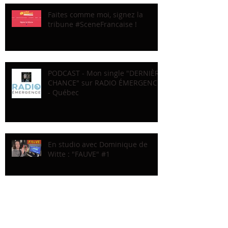
Faites comme moi, signez la
tribune #SceneFrancaise !
PODCAST - Mon single "DERNIÈRE
CHANCE" sur RADIO ÉMERGENCE
- Québec
En studio avec Dominique de
Witte : "FAUVE" #1
Recherche par Tags
LIGNE DROITE
MAUD KOFFLER
PARIS